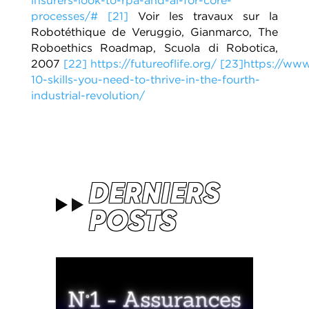
insurers-look-to-rpa-and-ai-for-core-
processes/#
[21]
Voir les travaux sur la
Robotéthique de Veruggio, Gianmarco, The
Roboethics Roadmap, Scuola di Robotica,
2007
[22]
https://futureoflife.org/
[23]
https://ww
10-skills-you-need-to-thrive-in-the-fourth-
industrial-revolution/
DERNIERS
POSTS