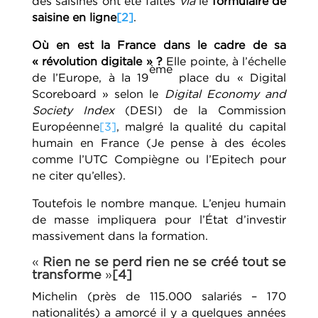
des saisines ont été faites
via
le
formulaire de
saisine en ligne
[2]
.
Où en est la France dans le cadre de sa
« révolution digitale » ?
Elle pointe, à l’échelle
ème
de l’Europe, à la 19
place du « Digital
Scoreboard » selon le
Digital Economy and
Society Index
(DESI) de la Commission
Européenne
[3]
, malgré la qualité du capital
humain en France (Je pense à des écoles
comme l’UTC Compiègne ou l’Epitech pour
ne citer qu’elles).
Toutefois le nombre manque. L’enjeu humain
de masse impliquera pour l’État d’investir
massivement dans la formation.
«
Rien ne se perd rien ne se créé tout se
transforme
»
[4]
Michelin (près de 115.000 salariés – 170
nationalités) a amorcé il y a quelques années