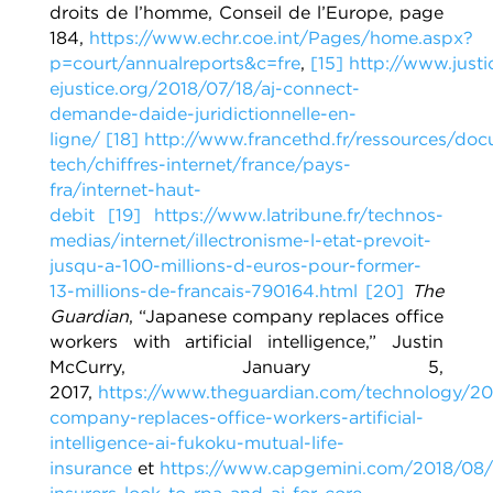
droits de l’homme, Conseil de l’Europe, page
184,
https://www.echr.coe.int/Pages/home.aspx?
p=court/annualreports&c=fre
,
[15]
http://www.just
ejustice.org/2018/07/18/aj-connect-
demande-daide-juridictionnelle-en-
ligne/
[18]
http://www.francethd.fr/ressources/doc
tech/chiffres-internet/france/pays-
fra/internet-haut-
debit
[19]
https://www.latribune.fr/technos-
medias/internet/illectronisme-l-etat-prevoit-
jusqu-a-100-millions-d-euros-pour-former-
13-millions-de-francais-790164.html
[20]
The
Guardian
, “Japanese company replaces office
workers with artificial intelligence,” Justin
McCurry, January 5,
2017,
https://www.theguardian.com/technology/20
company-replaces-office-workers-artificial-
intelligence-ai-fukoku-mutual-life-
insurance
et
https://www.capgemini.com/2018/08/l