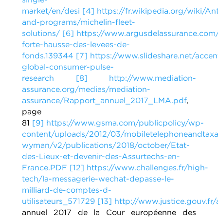
market/en/desi
[4]
https://fr.wikipedia.org/wiki/An
and-programs/michelin-fleet-
solutions/
[6]
https://www.argusdelassurance.com/
forte-hausse-des-levees-de-
fonds.139344
[7]
https://www.slideshare.net/accen
global-consumer-pulse-
research
[8]
http://www.mediation-
assurance.org/medias/mediation-
assurance/Rapport_annuel_2017_LMA.pdf
,
page
81
[9]
https://www.gsma.com/publicpolicy/wp-
content/uploads/2012/03/mobiletelephoneandtaxa
wyman/v2/publications/2018/october/Etat-
des-Lieux-et-devenir-des-Assurtechs-en-
France.PDF
[12]
https://www.challenges.fr/high-
tech/la-messagerie-wechat-depasse-le-
milliard-de-comptes-d-
utilisateurs_571729
[13]
http://www.justice.gouv.fr
annuel 2017 de la Cour européenne des