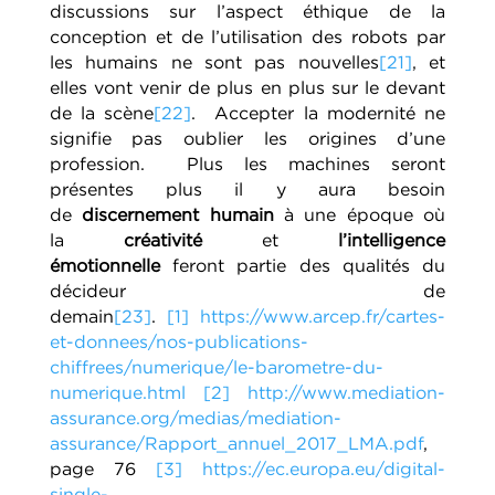
discussions sur l’aspect éthique de la
conception et de l’utilisation des robots par
les humains ne sont pas nouvelles
[21]
, et
elles vont venir de plus en plus sur le devant
de la scène
[22]
.
Accepter la modernité ne
signifie pas oublier les origines d’une
profession.
Plus les machines seront
présentes plus il y aura besoin
de
discernement humain
à une époque où
la
créativité
et
l’intelligence
émotionnelle
feront partie des qualités du
décideur de
demain
[23]
.
[1]
https://www.arcep.fr/cartes-
et-donnees/nos-publications-
chiffrees/numerique/le-barometre-du-
numerique.html
[2]
http://www.mediation-
assurance.org/medias/mediation-
assurance/Rapport_annuel_2017_LMA.pdf
,
page 76
[3]
https://ec.europa.eu/digital-
single-