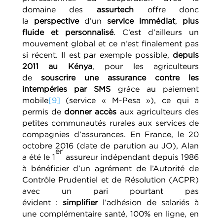
domaine des
assurtech
offre donc
la
perspective
d’un
service immédiat
,
plus
fluide et personnalisé
. C’est d’ailleurs un
mouvement global et ce n’est finalement pas
si récent. Il est par exemple possible,
depuis
2011 au Kénya
, pour les agriculteurs
de
souscrire une assurance contre les
intempéries par SMS
grâce au paiement
mobile
[9]
(service « M-Pesa »), ce qui a
permis de
donner accès
aux agriculteurs des
petites communautés rurales aux services de
compagnies d’assurances. En France, le 20
octobre 2016 (date de parution au JO), Alan
er
a été le 1
assureur indépendant depuis 1986
à bénéficier d’un agrément de l’Autorité de
Contrôle Prudentiel et de Résolution (ACPR)
avec un pari pourtant pas
évident :
simplifier
l’adhésion de salariés à
une complémentaire santé, 100% en ligne, en